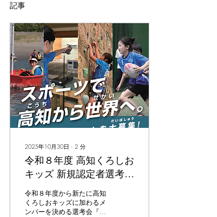
記事
2025年10月30日
∙
2
分
令和８年度 高知くろしお
キッズ 新規認定者選考会
『ちゃれんじ』参加者募
令和８年度から新たに高知
集中！！
くろしおキッズに加わるメ
ンバーを決める選考会『ち